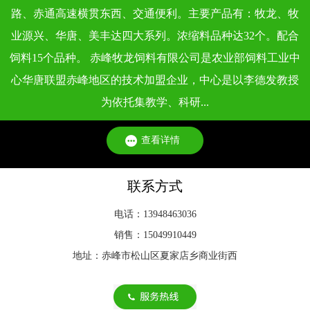
依据《饲料卫生标准》（GB 13078 - 2017）及各类专项标准，
路、赤通高速横贯东西、交通便利。主要产品有：牧龙、牧
不同类型动物饲料的质量标准，会根据动物生理特点、生长阶
业源兴、华唐、美丰达四大系列。浓缩料品种达32个。配合
段和饲料用途···
饲料15个品种。 赤峰牧龙饲料有限公司是农业部饲料工业中
心华唐联盟赤峰地区的技术加盟企业，中心是以李德发教授
为依托集教学、科研...
查看详情
联系方式
电话：13948463036
销售：15049910449
地址：赤峰市松山区夏家店乡商业街西