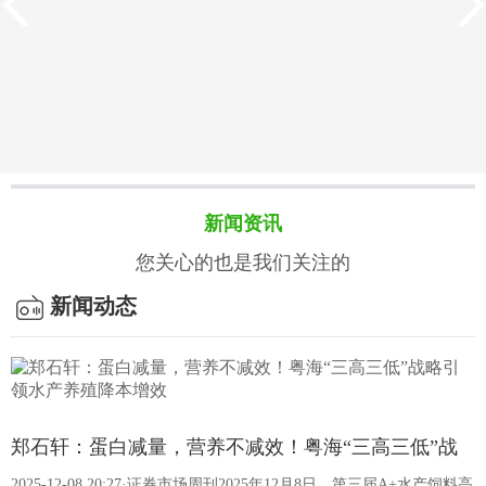
新闻资讯
您关心的也是我们关注的
新闻动态
客户案例
饲料的质量标准有哪些？
我国饲料质量标准以强制性国家标准为核心，搭配专项法规、
郑石轩：蛋白减量，营养不减效！粤海“三高三低”战
行业规范及检测方法标准，构建了覆盖生产、成分、卫生等全
2025-12-08 20:27·证券市场周刊2025年12月8日，第三届A+水产饲料高