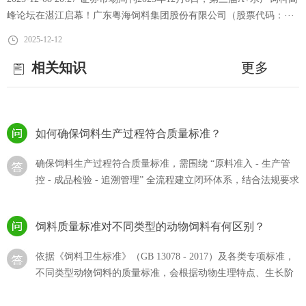
略引领水产养殖降本增效
流程的体系，···
峰论坛在湛江启幕！广东粤海饲料集团股份有限公司（股票代码：···
猪饲料的选购？
2025-12-12
相关知识
更多
猪饲料的选购直接影响生猪生长效率、养殖成本及猪肉产品，
需结合猪的生长阶段、饲料质量标准、自身养殖需求综合判
断，同时规避 “···
如何确保饲料生产过程符合质量标准？
确保饲料生产过程符合质量标准，需围绕 “原料准入 - 生产管
控 - 成品检验 - 追溯管理” 全流程建立闭环体系，结合法规要求
与技术···
饲料质量标准对不同类型的动物饲料有何区别？
依据《饲料卫生标准》（GB 13078 - 2017）及各类专项标准，
不同类型动物饲料的质量标准，会根据动物生理特点、生长阶
段和饲料用途···