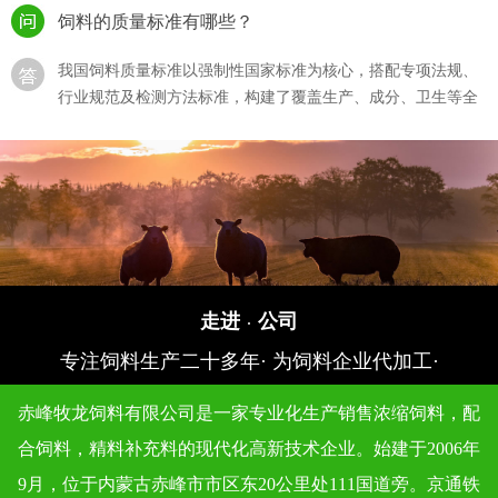
饲料的质量标准有哪些？
我国饲料质量标准以强制性国家标准为核心，搭配专项法规、
行业规范及检测方法标准，构建了覆盖生产、成分、卫生等全
流程的体系，···
猪饲料的选购？
猪饲料的选购直接影响生猪生长效率、养殖成本及猪肉产品，
需结合猪的生长阶段、饲料质量标准、自身养殖需求综合判
断，同时规避 “···
如何确保饲料生产过程符合质量标准？
走进
公司
·
专注饲料生产二十多年· 为饲料企业代加工·
确保饲料生产过程符合质量标准，需围绕 “原料准入 - 生产管
控 - 成品检验 - 追溯管理” 全流程建立闭环体系，结合法规要求
赤峰牧龙饲料有限公司是一家专业化生产销售浓缩饲料，配
与技术···
合饲料，精料补充料的现代化高新技术企业。始建于2006年
饲料质量标准对不同类型的动物饲料有何区别？
9月，位于内蒙古赤峰市市区东20公里处111国道旁。京通铁