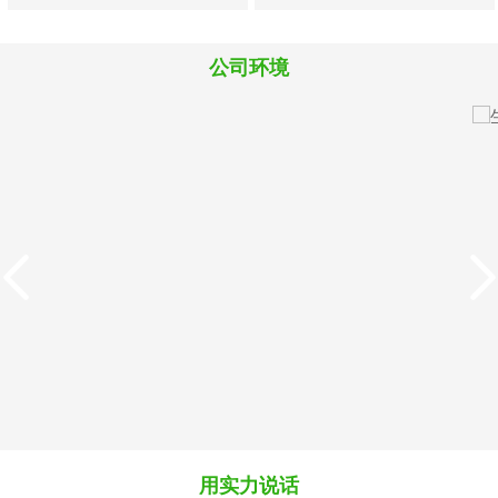
料
料
料
公司环境
M819犊牛犊羊精品浓缩
8880犊牛羔羊开口颗粒
料
料
用实力说话