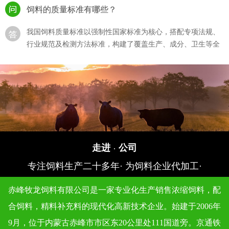
饲料的质量标准有哪些？
我国饲料质量标准以强制性国家标准为核心，搭配专项法规、
行业规范及检测方法标准，构建了覆盖生产、成分、卫生等全
流程的体系，···
猪饲料的选购？
猪饲料的选购直接影响生猪生长效率、养殖成本及猪肉产品，
需结合猪的生长阶段、饲料质量标准、自身养殖需求综合判
断，同时规避 “···
如何确保饲料生产过程符合质量标准？
走进
公司
·
专注饲料生产二十多年· 为饲料企业代加工·
确保饲料生产过程符合质量标准，需围绕 “原料准入 - 生产管
控 - 成品检验 - 追溯管理” 全流程建立闭环体系，结合法规要求
赤峰牧龙饲料有限公司是一家专业化生产销售浓缩饲料，配
与技术···
合饲料，精料补充料的现代化高新技术企业。始建于2006年
饲料质量标准对不同类型的动物饲料有何区别？
9月，位于内蒙古赤峰市市区东20公里处111国道旁。京通铁