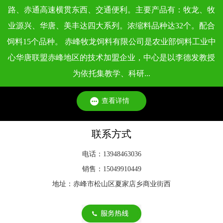
依据《饲料卫生标准》（GB 13078 - 2017）及各类专项标准，
路、赤通高速横贯东西、交通便利。主要产品有：牧龙、牧
不同类型动物饲料的质量标准，会根据动物生理特点、生长阶
业源兴、华唐、美丰达四大系列。浓缩料品种达32个。配合
段和饲料用途···
饲料15个品种。 赤峰牧龙饲料有限公司是农业部饲料工业中
心华唐联盟赤峰地区的技术加盟企业，中心是以李德发教授
为依托集教学、科研...
查看详情
联系方式
电话：13948463036
销售：15049910449
地址：赤峰市松山区夏家店乡商业街西