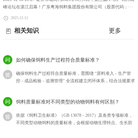
略引领水产养殖降本增效
流程的体系，···
峰论坛在湛江启幕！广东粤海饲料集团股份有限公司（股票代码：···
猪饲料的选购？
2025-12-12
猪饲料的选购直接影响生猪生长效率、养殖成本及猪肉产品，
相关知识
更多
需结合猪的生长阶段、饲料质量标准、自身养殖需求综合判
断，同时规避 “···
如何确保饲料生产过程符合质量标准？
确保饲料生产过程符合质量标准，需围绕 “原料准入 - 生产管
控 - 成品检验 - 追溯管理” 全流程建立闭环体系，结合法规要求
与技术···
饲料质量标准对不同类型的动物饲料有何区别？
依据《饲料卫生标准》（GB 13078 - 2017）及各类专项标准，
不同类型动物饲料的质量标准，会根据动物生理特点、生长阶
段和饲料用途···