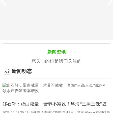
新闻资讯
您关心的也是我们关注的
新闻动态
客户案例
饲料的质量标准有哪些？
我国饲料质量标准以强制性国家标准为核心，搭配专项法规、
郑石轩：蛋白减量，营养不减效！粤海“三高三低”战
行业规范及检测方法标准，构建了覆盖生产、成分、卫生等全
2025-12-08 20:27·证券市场周刊2025年12月8日，第三届A+水产饲料高