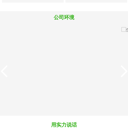
料
料
料
公司环境
M819犊牛犊羊精品浓缩
8880犊牛羔羊开口颗粒
料
料
用实力说话