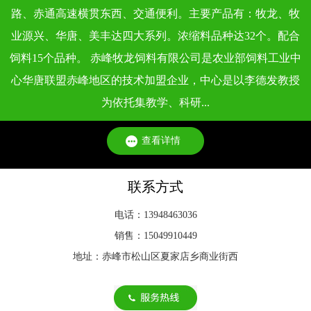
依据《饲料卫生标准》（GB 13078 - 2017）及各类专项标准，
路、赤通高速横贯东西、交通便利。主要产品有：牧龙、牧
不同类型动物饲料的质量标准，会根据动物生理特点、生长阶
业源兴、华唐、美丰达四大系列。浓缩料品种达32个。配合
段和饲料用途···
饲料15个品种。 赤峰牧龙饲料有限公司是农业部饲料工业中
心华唐联盟赤峰地区的技术加盟企业，中心是以李德发教授
为依托集教学、科研...
查看详情
联系方式
电话：13948463036
销售：15049910449
地址：赤峰市松山区夏家店乡商业街西