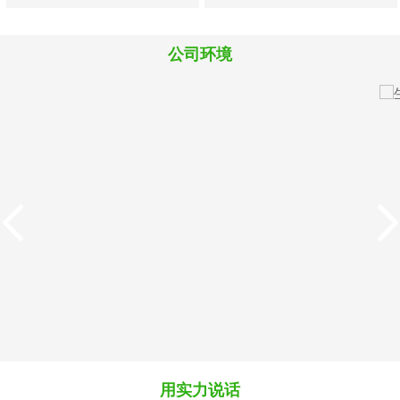
料
料
料
公司环境
M819犊牛犊羊精品浓缩
8880犊牛羔羊开口颗粒
料
料
用实力说话