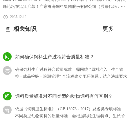
略引领水产养殖降本增效
流程的体系，···
峰论坛在湛江启幕！广东粤海饲料集团股份有限公司（股票代码：···
猪饲料的选购？
2025-12-12
相关知识
更多
猪饲料的选购直接影响生猪生长效率、养殖成本及猪肉产品，
需结合猪的生长阶段、饲料质量标准、自身养殖需求综合判
断，同时规避 “···
如何确保饲料生产过程符合质量标准？
确保饲料生产过程符合质量标准，需围绕 “原料准入 - 生产管
控 - 成品检验 - 追溯管理” 全流程建立闭环体系，结合法规要求
与技术···
饲料质量标准对不同类型的动物饲料有何区别？
依据《饲料卫生标准》（GB 13078 - 2017）及各类专项标准，
不同类型动物饲料的质量标准，会根据动物生理特点、生长阶
段和饲料用途···