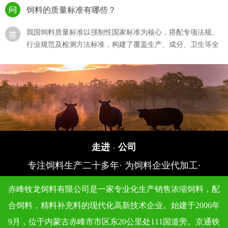
饲料的质量标准有哪些？
我国饲料质量标准以强制性国家标准为核心，搭配专项法规、
行业规范及检测方法标准，构建了覆盖生产、成分、卫生等全
流程的体系，···
猪饲料的选购？
猪饲料的选购直接影响生猪生长效率、养殖成本及猪肉产品，
需结合猪的生长阶段、饲料质量标准、自身养殖需求综合判
断，同时规避 “···
如何确保饲料生产过程符合质量标准？
走进
公司
·
专注饲料生产二十多年· 为饲料企业代加工·
确保饲料生产过程符合质量标准，需围绕 “原料准入 - 生产管
控 - 成品检验 - 追溯管理” 全流程建立闭环体系，结合法规要求
赤峰牧龙饲料有限公司是一家专业化生产销售浓缩饲料，配
与技术···
合饲料，精料补充料的现代化高新技术企业。始建于2006年
饲料质量标准对不同类型的动物饲料有何区别？
9月，位于内蒙古赤峰市市区东20公里处111国道旁。京通铁