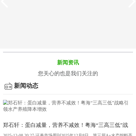
新闻资讯
您关心的也是我们关注的
新闻动态
客户案例
饲料的质量标准有哪些？
我国饲料质量标准以强制性国家标准为核心，搭配专项法规、
郑石轩：蛋白减量，营养不减效！粤海“三高三低”战
行业规范及检测方法标准，构建了覆盖生产、成分、卫生等全
2025-12-08 20:27·证券市场周刊2025年12月8日，第三届A+水产饲料高