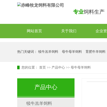
专业
饲料生产
网站首页
关于我们
企业资
热门关键词：
犊牛羔羊饲料
母牛母羊饲料
育肥牛羊饲料
您的位置：
首页
>>
产品中心
>>
母牛母羊饲料
产品中心
犊牛羔羊饲料