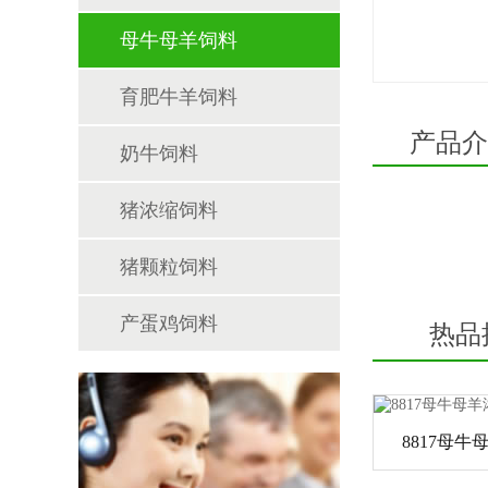
母牛母羊饲料
育肥牛羊饲料
产品介
奶牛饲料
猪浓缩饲料
猪颗粒饲料
产蛋鸡饲料
热品
8817母牛