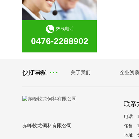
热线电话
0476-2288902
关于我们
企业资
联系
电话：13
赤峰牧龙饲料有限公司
销售：15
地址：