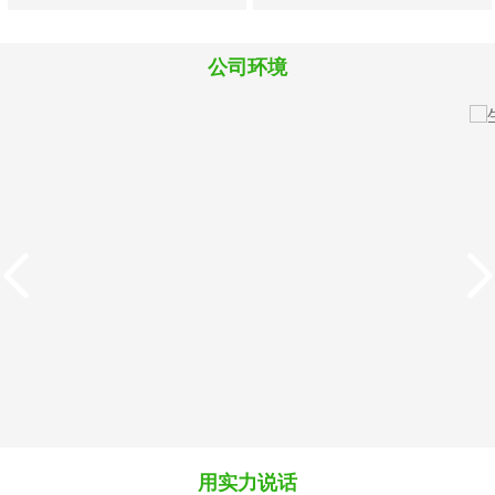
料
料
料
公司环境
M819犊牛犊羊精品浓缩
8880犊牛羔羊开口颗粒
料
料
用实力说话