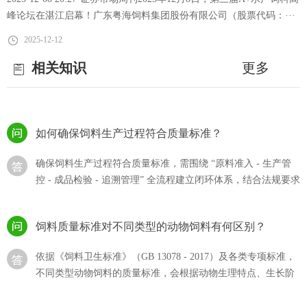
略引领水产养殖降本增效
流程的体系，···
峰论坛在湛江启幕！广东粤海饲料集团股份有限公司（股票代码：···
猪饲料的选购？
2025-12-12
相关知识
猪饲料的选购直接影响生猪生长效率、养殖成本及猪肉产品，
更多
需结合猪的生长阶段、饲料质量标准、自身养殖需求综合判
断，同时规避 “···
如何确保饲料生产过程符合质量标准？
确保饲料生产过程符合质量标准，需围绕 “原料准入 - 生产管
控 - 成品检验 - 追溯管理” 全流程建立闭环体系，结合法规要求
与技术···
饲料质量标准对不同类型的动物饲料有何区别？
依据《饲料卫生标准》（GB 13078 - 2017）及各类专项标准，
不同类型动物饲料的质量标准，会根据动物生理特点、生长阶
段和饲料用途···