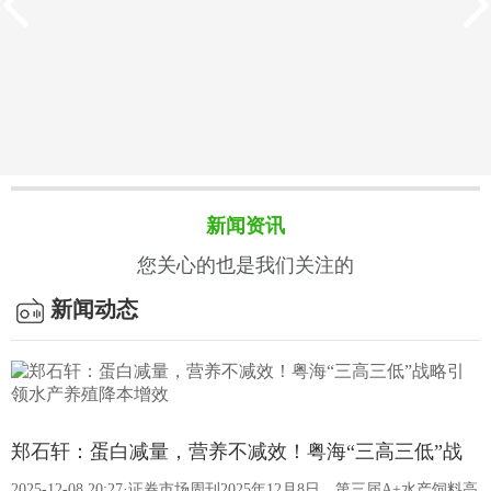
新闻资讯
您关心的也是我们关注的
新闻动态
客户案例
饲料的质量标准有哪些？
我国饲料质量标准以强制性国家标准为核心，搭配专项法规、
郑石轩：蛋白减量，营养不减效！粤海“三高三低”战
行业规范及检测方法标准，构建了覆盖生产、成分、卫生等全
2025-12-08 20:27·证券市场周刊2025年12月8日，第三届A+水产饲料高