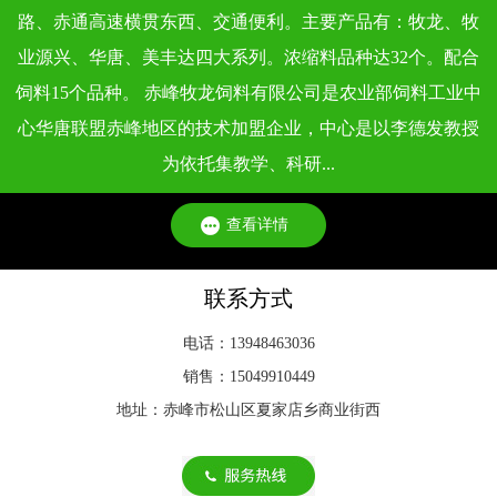
依据《饲料卫生标准》（GB 13078 - 2017）及各类专项标准，
路、赤通高速横贯东西、交通便利。主要产品有：牧龙、牧
不同类型动物饲料的质量标准，会根据动物生理特点、生长阶
业源兴、华唐、美丰达四大系列。浓缩料品种达32个。配合
段和饲料用途···
饲料15个品种。 赤峰牧龙饲料有限公司是农业部饲料工业中
心华唐联盟赤峰地区的技术加盟企业，中心是以李德发教授
为依托集教学、科研...
查看详情
联系方式
电话：13948463036
销售：15049910449
地址：赤峰市松山区夏家店乡商业街西