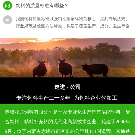
饲料的质量标准有哪些？
我国饲料质量标准以强制性国家标准为核心，搭配专项法规、
行业规范及检测方法标准，构建了覆盖生产、成分、卫生等全
流程的体系，···
猪饲料的选购？
猪饲料的选购直接影响生猪生长效率、养殖成本及猪肉产品，
需结合猪的生长阶段、饲料质量标准、自身养殖需求综合判
断，同时规避 “···
如何确保饲料生产过程符合质量标准？
走进
公司
·
专注饲料生产二十多年· 为饲料企业代加工·
确保饲料生产过程符合质量标准，需围绕 “原料准入 - 生产管
控 - 成品检验 - 追溯管理” 全流程建立闭环体系，结合法规要求
赤峰牧龙饲料有限公司是一家专业化生产销售浓缩饲料，配
与技术···
合饲料，精料补充料的现代化高新技术企业。始建于2006年
饲料质量标准对不同类型的动物饲料有何区别？
9月，位于内蒙古赤峰市市区东20公里处111国道旁。京通铁